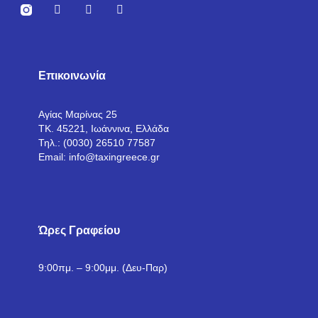
Επικοινωνία
Αγίας Μαρίνας 25
ΤΚ. 45221, Ιωάννινα, Ελλάδα
Τηλ.: (0030) 26510 77587
Email: info@taxingreece.gr
Ώρες Γραφείου
9:00πμ. – 9:00μμ. (Δευ-Παρ)